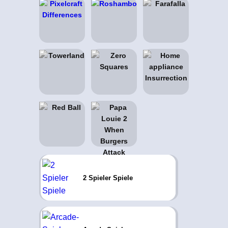
2 Spieler Spiele