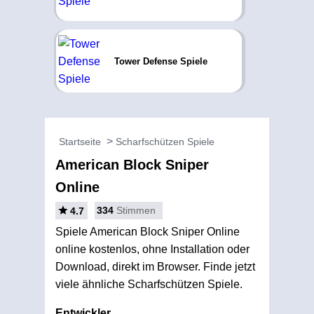
Tower Defense Spiele
Startseite
Scharfschützen Spiele
American Block Sniper
Online
334
Stimmen
4.7
Spiele American Block Sniper Online
online kostenlos, ohne Installation oder
Download, direkt im Browser. Finde jetzt
viele ähnliche Scharfschützen Spiele.
Entwickler