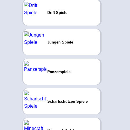
Drift Spiele
Jungen Spiele
Panzerspiele
Scharfschützen Spiele