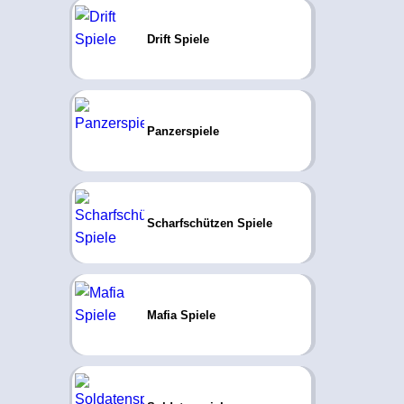
Drift Spiele
Panzerspiele
Scharfschützen Spiele
Mafia Spiele