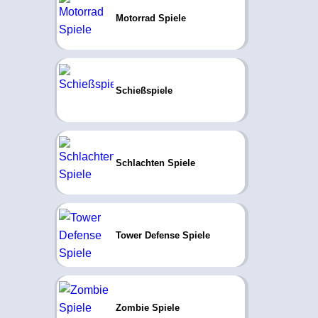
Motorrad Spiele
Schießspiele
Schlachten Spiele
Tower Defense Spiele
Zombie Spiele