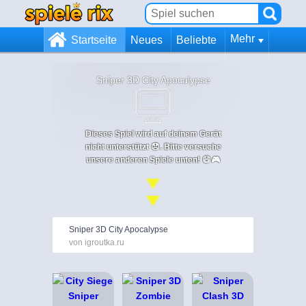
Mehr
Startseite
Neues
Beliebte
Sniper 3D City Apocalypse
Dieses Spiel wird auf deinem Gerät
nicht unterstützt 😞. Bitte versuche
unsere anderen Spiele unten! 😄🎮
Sniper 3D City Apocalypse
von igroutka.ru