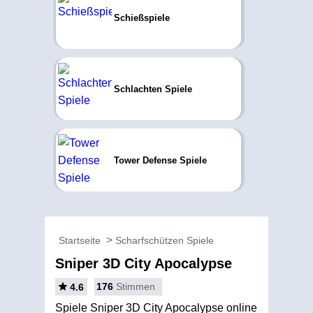
Schießspiele
Schlachten Spiele
Tower Defense Spiele
Startseite
Scharfschützen Spiele
Sniper 3D City Apocalypse
176
Stimmen
4.6
Spiele Sniper 3D City Apocalypse online