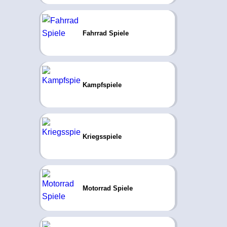
Fahrrad Spiele
Kampfspiele
Kriegsspiele
Motorrad Spiele