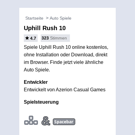
Startseite
Auto Spiele
Uphill Rush 10
323
Stimmen
4.7
Spiele Uphill Rush 10 online kostenlos,
ohne Installation oder Download, direkt
im Browser. Finde jetzt viele ähnliche
Auto Spiele.
Entwickler
Entwickelt von Azerion Casual Games
Spielsteuerung
&
Spacebar