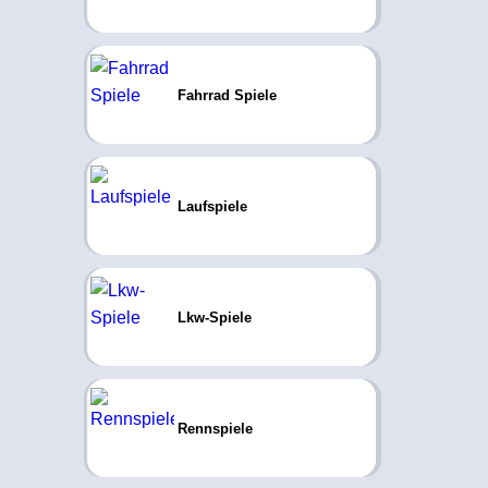
Fahrrad Spiele
Laufspiele
Lkw-Spiele
Rennspiele