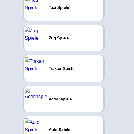
Taxi Spiele
Zug Spiele
Traktor Spiele
Actionspiele
Auto Spiele