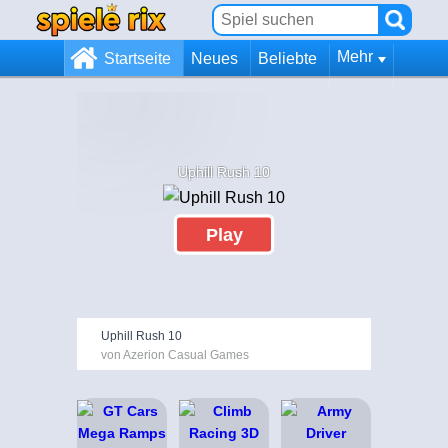
Mehr
Startseite
Neues
Beliebte
Uphill Rush 10
Play
Uphill Rush 10
von Azerion Casual Games