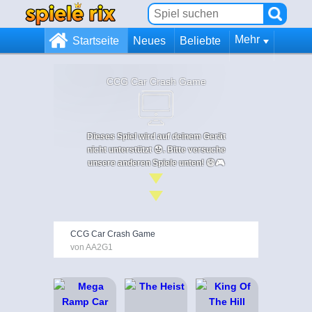
Mehr
Startseite
Neues
Beliebte
CCG Car Crash Game
Dieses Spiel wird auf deinem Gerät
nicht unterstützt 😞. Bitte versuche
unsere anderen Spiele unten! 😄🎮
CCG Car Crash Game
von AA2G1