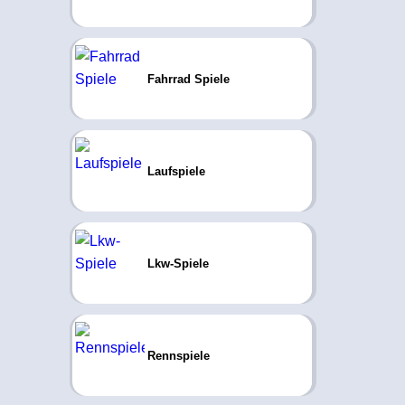
Fahrrad Spiele
Laufspiele
Lkw-Spiele
Rennspiele