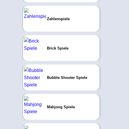
Zahlenspiele
Brick Spiele
Bubble Shooter Spiele
Mahjong Spiele