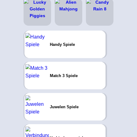
Handy Spiele
Match 3 Spiele
Juwelen Spiele