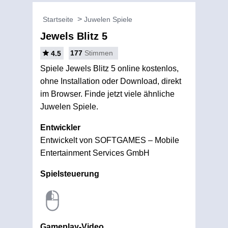
Startseite
Juwelen Spiele
Jewels Blitz 5
177
Stimmen
4.5
Spiele Jewels Blitz 5 online kostenlos,
ohne Installation oder Download, direkt
im Browser. Finde jetzt viele ähnliche
Juwelen Spiele.
Entwickler
Entwickelt von SOFTGAMES – Mobile
Entertainment Services GmbH
Spielsteuerung
Gameplay-Video