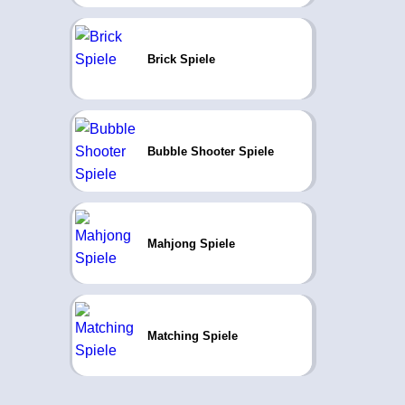
Brick Spiele
Bubble Shooter Spiele
Mahjong Spiele
Matching Spiele