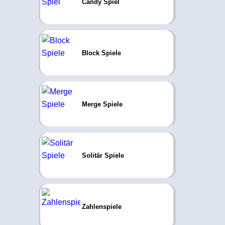
Candy Spiel
Block Spiele
Merge Spiele
Solitär Spiele
Zahlenspiele