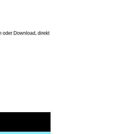
on oder Download, direkt