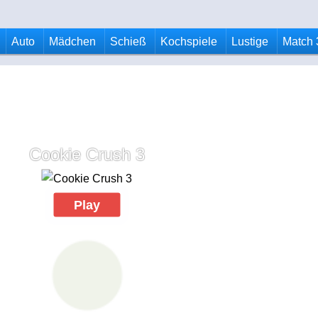
Auto
Mädchen
Schieß
Kochspiele
Lustige
Match 
Cookie Crush 3
Play