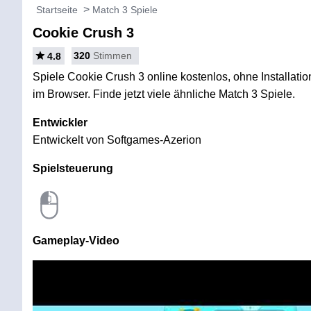
Startseite
Match 3 Spiele
Cookie Crush 3
320
Stimmen
4.8
Spiele Cookie Crush 3 online kostenlos, ohne Installati
im Browser. Finde jetzt viele ähnliche Match 3 Spiele.
Entwickler
Entwickelt von Softgames-Azerion
Spielsteuerung
Gameplay-Video