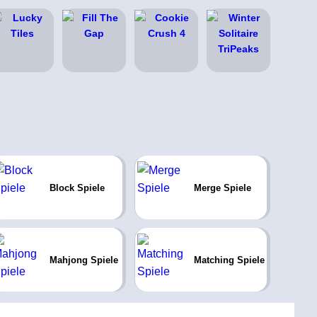
Block Spiele
Merge Spiele
Mahjong Spiele
Matching Spiele