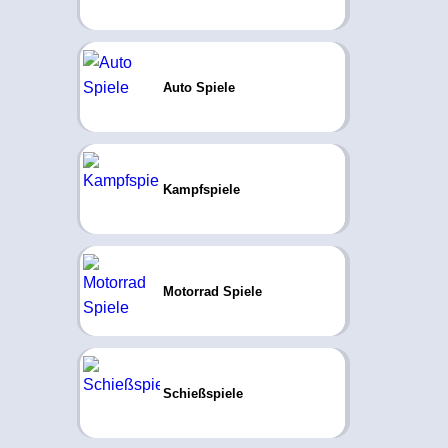
Auto Spiele
Kampfspiele
Motorrad Spiele
Schießspiele