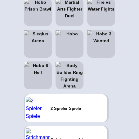
2 Spieler Spiele