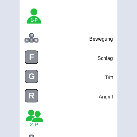
1-P
W
Bewegung
A
S
D
F
Schlag
G
Tritt
R
Angriff
2-P