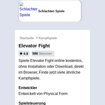
Schlachten Spiele
Startseite
Kampfspiele
Elevator Fight
586
Stimmen
4.9
Spiele Elevator Fight online kostenlos,
ohne Installation oder Download, direkt
im Browser. Finde jetzt viele ähnliche
Kampfspiele.
Entwickler
Entwickelt von Physical Form
Spielsteuerung