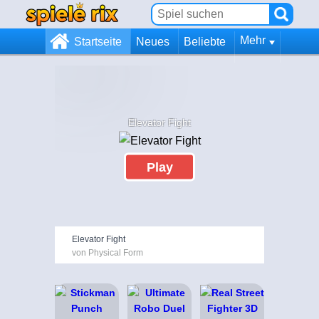
Mehr
Startseite
Neues
Beliebte
Elevator Fight
Play
Elevator Fight
von Physical Form