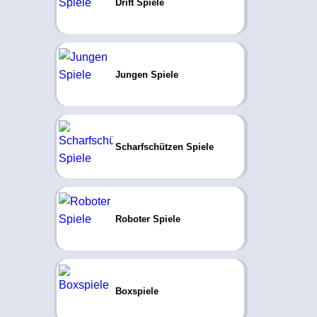
Drift Spiele
Jungen Spiele
Scharfschützen Spiele
Roboter Spiele
Boxspiele