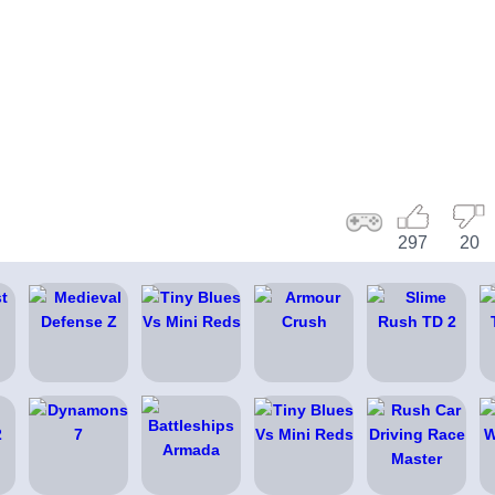
297
20