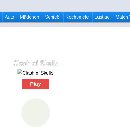
Auto
Mädchen
Schieß
Kochspiele
Lustige
Match 
Clash of Skulls
Play