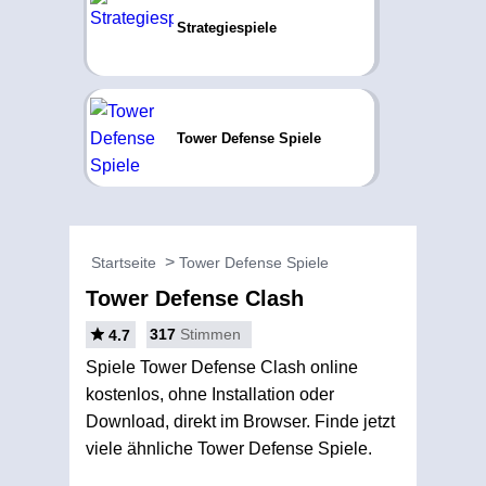
Strategiespiele
Tower Defense Spiele
Startseite
Tower Defense Spiele
Tower Defense Clash
317
Stimmen
4.7
Spiele Tower Defense Clash online
kostenlos, ohne Installation oder
Download, direkt im Browser. Finde jetzt
viele ähnliche Tower Defense Spiele.