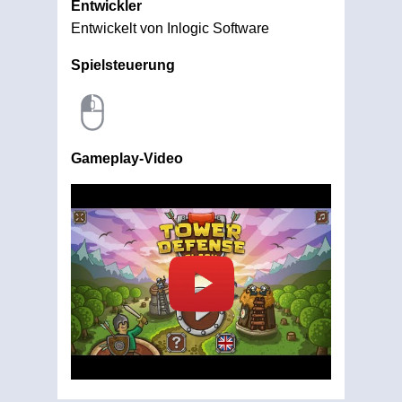
Entwickler
Entwickelt von Inlogic Software
Spielsteuerung
Gameplay-Video