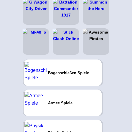
Bogenschießen Spiele
Armee Spiele