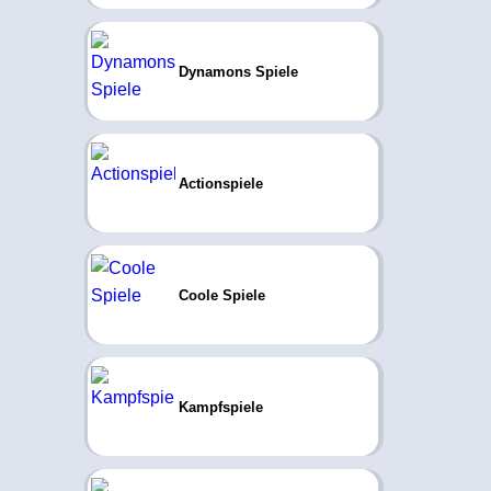
Dynamons Spiele
Actionspiele
Coole Spiele
Kampfspiele