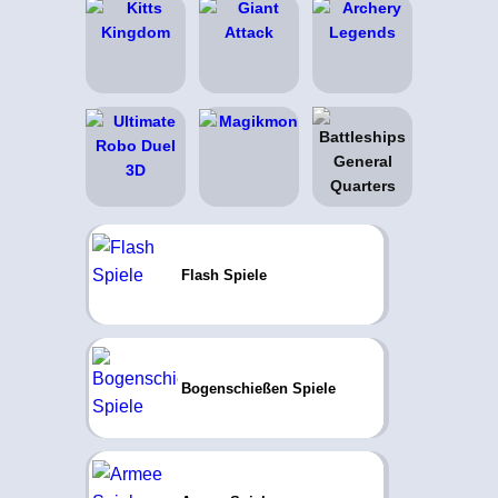
Flash Spiele
Bogenschießen Spiele