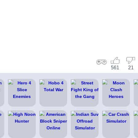
561
21