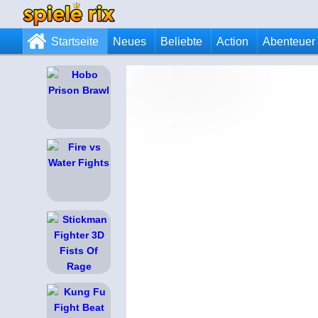
Startseite
Neues
Beliebte
Action
Abenteuer