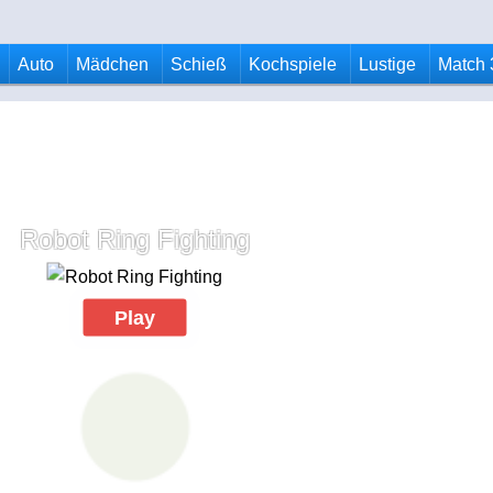
Auto
Mädchen
Schieß
Kochspiele
Lustige
Match 
Robot Ring Fighting
Play