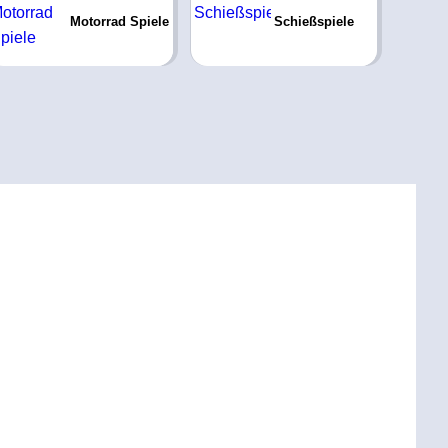
Motorrad Spiele
Schießspiele