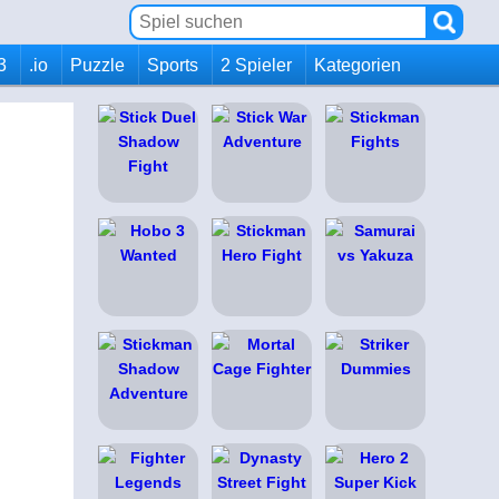
3
.io
Puzzle
Sports
2 Spieler
Kategorien