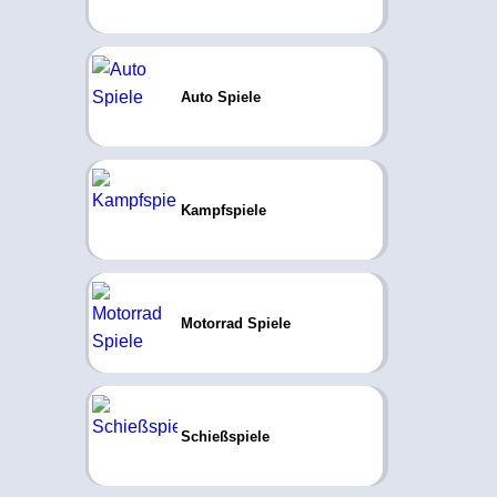
Auto Spiele
Kampfspiele
Motorrad Spiele
Schießspiele