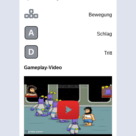
Bewegung
A
Schlag
D
Tritt
Gameplay-Video