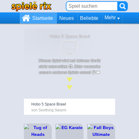
Mehr
Startseite
Neues
Beliebte
Hobo 5 Space Brawl
Dieses Spiel wird auf deinem Gerät
nicht unterstützt 😞. Bitte versuche
unsere anderen Spiele unten! 😄🎮
Hobo 5 Space Brawl
von Seething Swarm