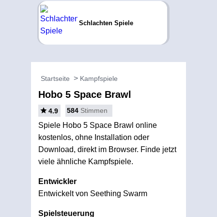
Schlachten Spiele
Startseite
Kampfspiele
Hobo 5 Space Brawl
584
Stimmen
4.9
Spiele Hobo 5 Space Brawl online
kostenlos, ohne Installation oder
Download, direkt im Browser. Finde jetzt
viele ähnliche Kampfspiele.
Entwickler
Entwickelt von Seething Swarm
Spielsteuerung