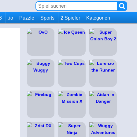
3
.io
Puzzle
Sports
2 Spieler
Kategorien