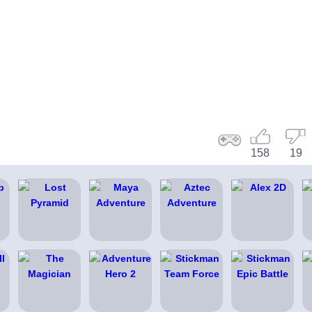
158
19