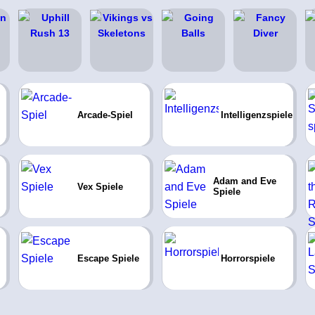
Arcade-Spiel
Intelligenzspiele
Adam and Eve
Vex Spiele
Spiele
Escape Spiele
Horrorspiele