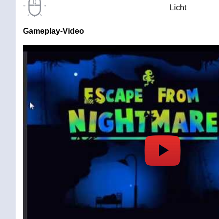
Licht
Gameplay-Video