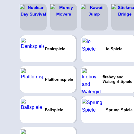
Denkspiele
io Spiele
fireboy and
Plattformspiele
Watergirl Spiele
Ballspiele
Sprung Spiele