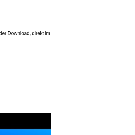
oder Download, direkt im