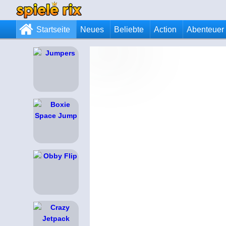
Startseite
Neues
Beliebte
Action
Abenteuer