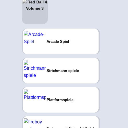
Arcade-Spiel
Strichmann spiele
Plattformspiele