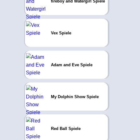
fireboy and Watergirl Spiele
Vex Spiele
Adam and Eve Spiele
My Dolphin Show Spiele
Red Ball Spiele