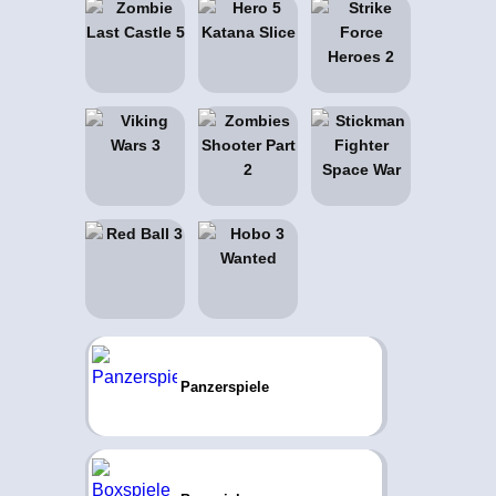
Panzerspiele