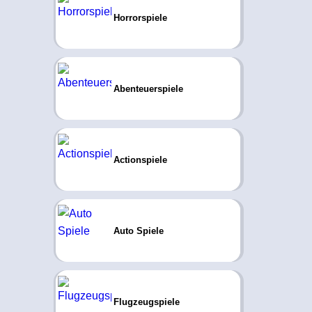
Horrorspiele
Abenteuerspiele
Actionspiele
Auto Spiele
Flugzeugspiele