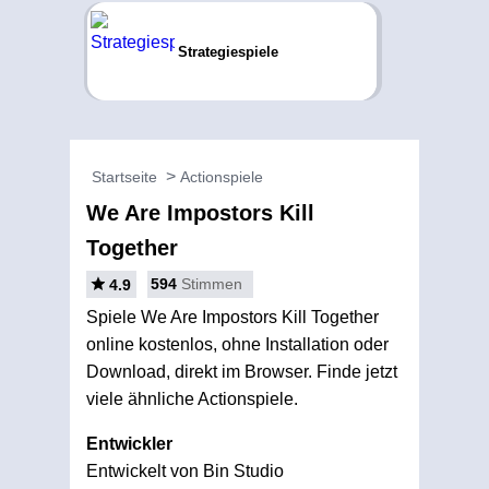
Strategiespiele
Startseite
Actionspiele
We Are Impostors Kill
Together
594
Stimmen
4.9
Spiele We Are Impostors Kill Together
online kostenlos, ohne Installation oder
Download, direkt im Browser. Finde jetzt
viele ähnliche Actionspiele.
Entwickler
Entwickelt von Bin Studio