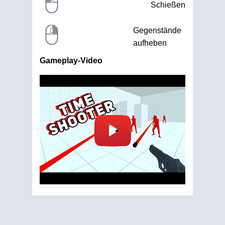
Schießen
Gegenstände
aufheben
Gameplay-Video