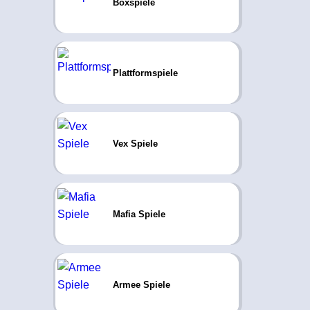
Boxspiele
Plattformspiele
Vex Spiele
Mafia Spiele
Armee Spiele