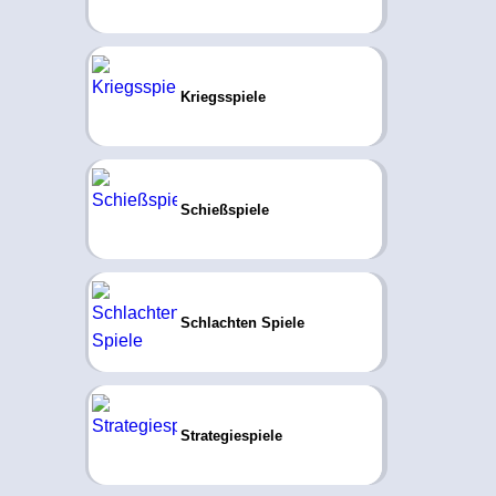
Kriegsspiele
Schießspiele
Schlachten Spiele
Strategiespiele