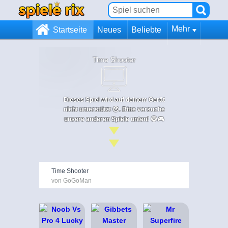
Mehr
Startseite
Neues
Beliebte
Time Shooter
Dieses Spiel wird auf deinem Gerät
nicht unterstützt 😞. Bitte versuche
unsere anderen Spiele unten! 😄🎮
Time Shooter
von GoGoMan