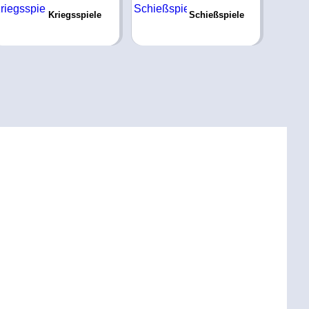
Kriegsspiele
Schießspiele