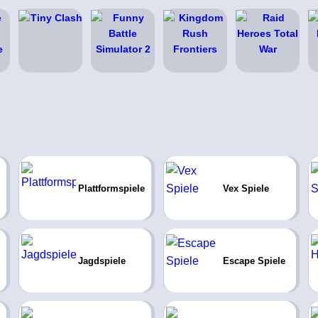
Plattformspiele
Vex Spiele
Jagdspiele
Escape Spiele