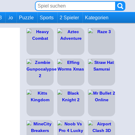
3
.io
Puzzle
Sports
2 Spieler
Kategorien