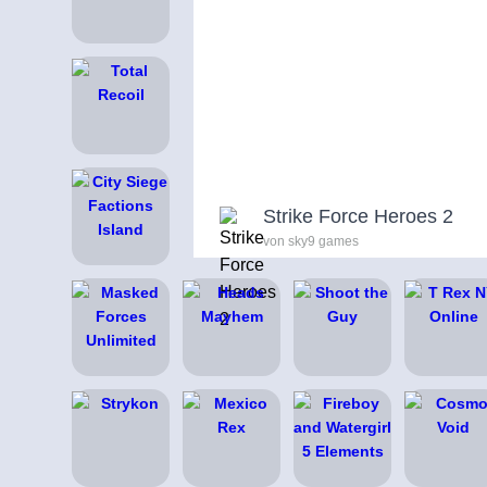
Strike Force Heroes 2
von sky9 games