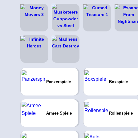
Panzerspiele
Boxspiele
Armee Spiele
Rollenspiele