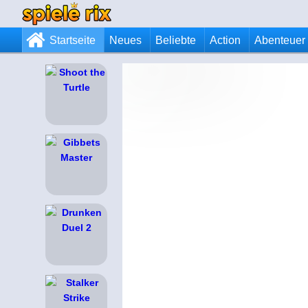
Startseite
Neues
Beliebte
Action
Abenteuer