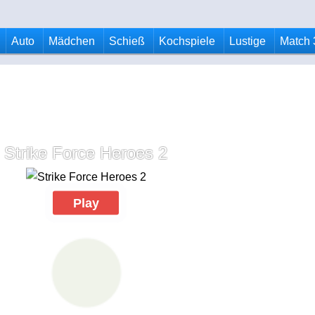
Auto
Mädchen
Schieß
Kochspiele
Lustige
Match 
Strike Force Heroes 2
Play