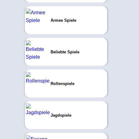
Armee Spiele
Beliebte Spiele
Rollenspiele
Jagdspiele