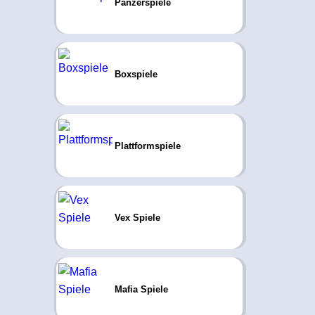
Panzerspiele
Boxspiele
Plattformspiele
Vex Spiele
Mafia Spiele