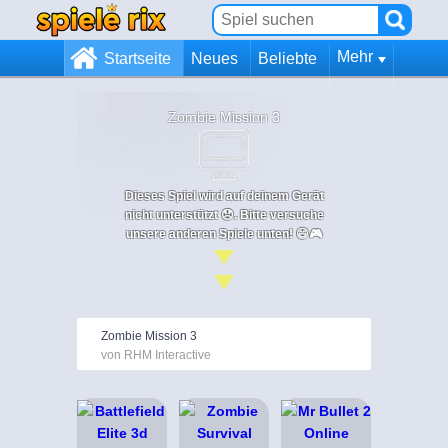
Mehr
Startseite
Neues
Beliebte
Zombie Mission 3
Dieses Spiel wird auf deinem Gerät
nicht unterstützt 😞. Bitte versuche
unsere anderen Spiele unten! 😄🎮
Zombie Mission 3
von RHM Interactive