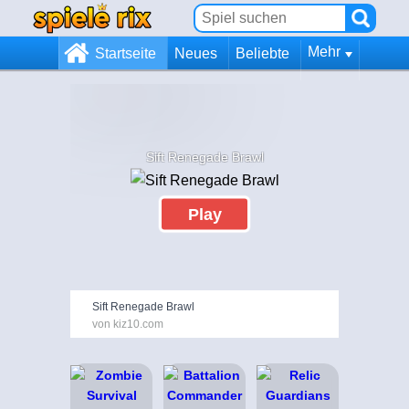
Mehr
Startseite
Neues
Beliebte
Sift Renegade Brawl
Play
Sift Renegade Brawl
von kiz10.com