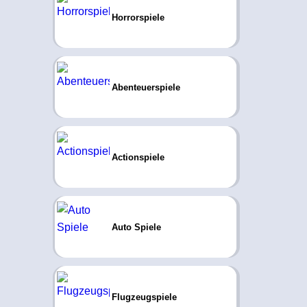
Horrorspiele
Abenteuerspiele
Actionspiele
Auto Spiele
Flugzeugspiele