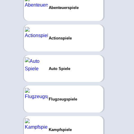
Abenteuerspiele
Actionspiele
Auto Spiele
Flugzeugspiele
Kampfspiele