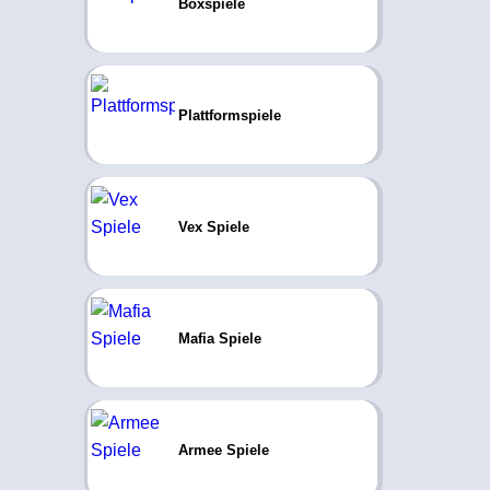
Boxspiele
Plattformspiele
Vex Spiele
Mafia Spiele
Armee Spiele