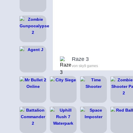
Raze 3
von sky9 games