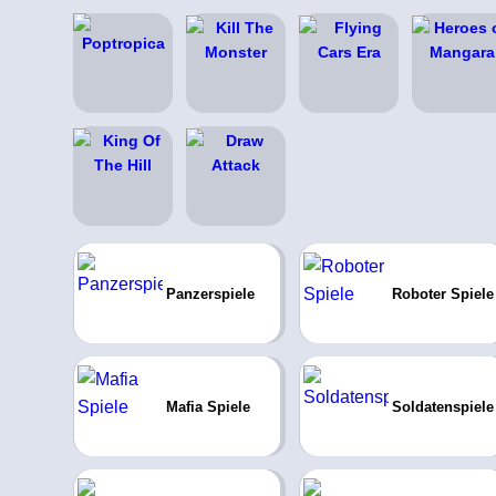
Panzerspiele
Roboter Spiele
Mafia Spiele
Soldatenspiele