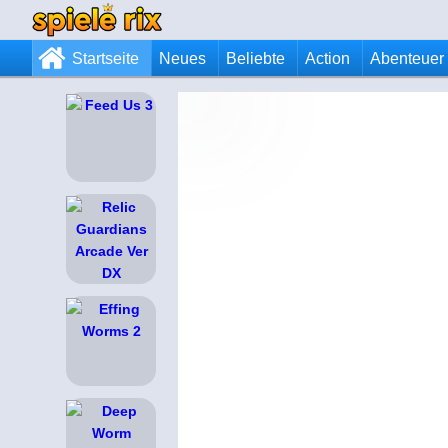
Startseite
Neues
Beliebte
Action
Abenteuer