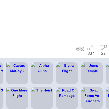
837
22