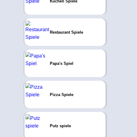
Kuchen Spiele
Restaurant Spiele
Papa's Spiel
Pizza Spiele
Putz spiele