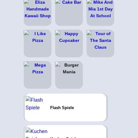
Flash Spiele