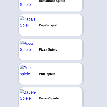
Restaurant Spiele
Papa's Spiel
Pizza Spiele
Putz spiele
Bauen-Spiele