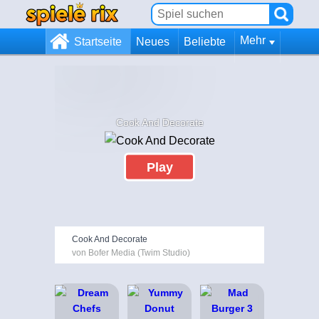
Mehr
Startseite
Neues
Beliebte
Cook And Decorate
Play
Cook And Decorate
von Bofer Media (Twim Studio)