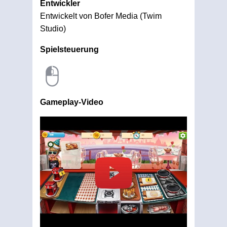
Entwickler
Entwickelt von Bofer Media (Twim
Studio)
Spielsteuerung
Gameplay-Video