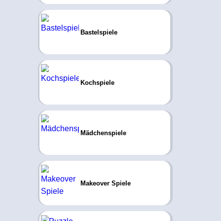
Bastelspiele
Kochspiele
Mädchenspiele
Makeover Spiele