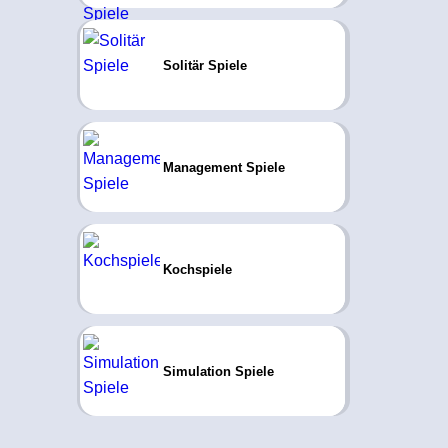
Solitär Spiele
Management Spiele
Kochspiele
Simulation Spiele