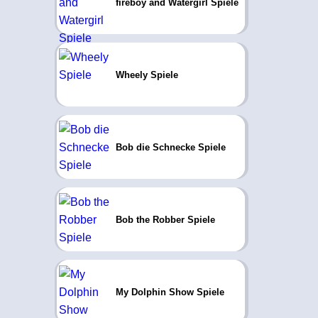
fireboy and Watergirl Spiele
Wheely Spiele
Bob die Schnecke Spiele
Bob the Robber Spiele
My Dolphin Show Spiele