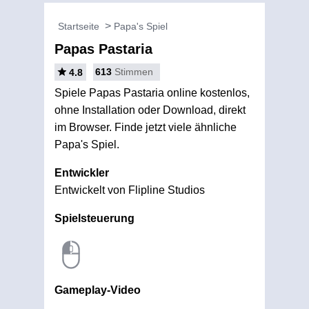
Startseite
Papa's Spiel
Papas Pastaria
613
Stimmen
4.8
Spiele Papas Pastaria online kostenlos,
ohne Installation oder Download, direkt
im Browser. Finde jetzt viele ähnliche
Papa's Spiel.
Entwickler
Entwickelt von Flipline Studios
Spielsteuerung
Gameplay-Video