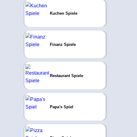
Kuchen Spiele
Finanz Spiele
Restaurant Spiele
Papa's Spiel