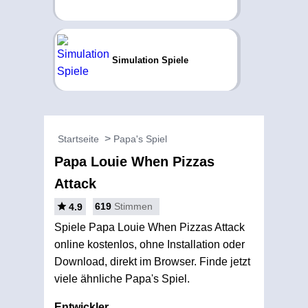
Simulation Spiele
Startseite
Papa's Spiel
Papa Louie When Pizzas
Attack
619
Stimmen
4.9
Spiele Papa Louie When Pizzas Attack
online kostenlos, ohne Installation oder
Download, direkt im Browser. Finde jetzt
viele ähnliche Papa's Spiel.
Entwickler