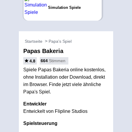
Simulation Spiele
Startseite
Papa's Spiel
Papas Bakeria
664
Stimmen
4.8
Spiele Papas Bakeria online kostenlos,
ohne Installation oder Download, direkt
im Browser. Finde jetzt viele ähnliche
Papa's Spiel.
Entwickler
Entwickelt von Flipline Studios
Spielsteuerung