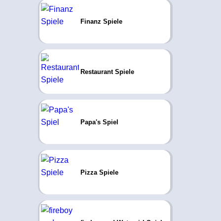
Finanz Spiele
Restaurant Spiele
Papa's Spiel
Pizza Spiele