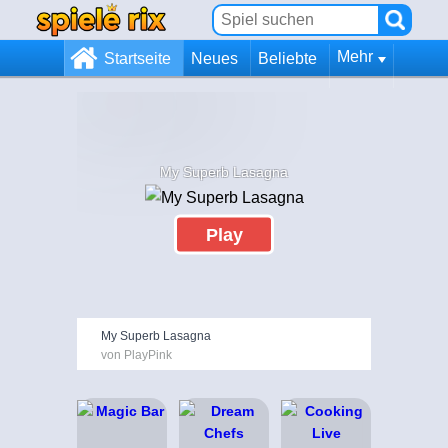
Mehr
Startseite
Neues
Beliebte
My Superb Lasagna
Play
My Superb Lasagna
von PlayPink