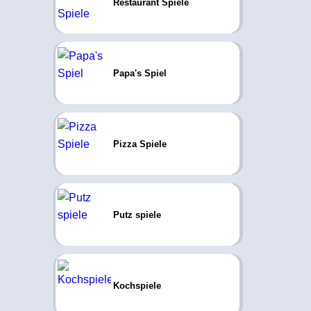
Restaurant Spiele
Papa's Spiel
Pizza Spiele
Putz spiele
Kochspiele