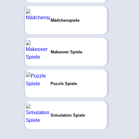
Mädchenspiele
Makeover Spiele
Puzzle Spiele
Simulation Spiele