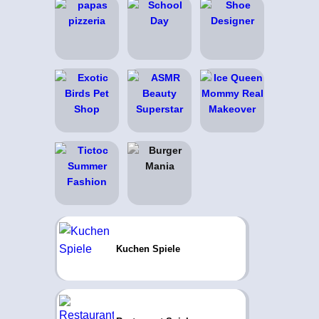
Kuchen Spiele