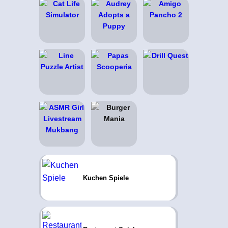
Kuchen Spiele