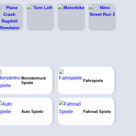
Monstertruck
Fahrspiele
Spiele
Auto Spiele
Fahrrad Spiele