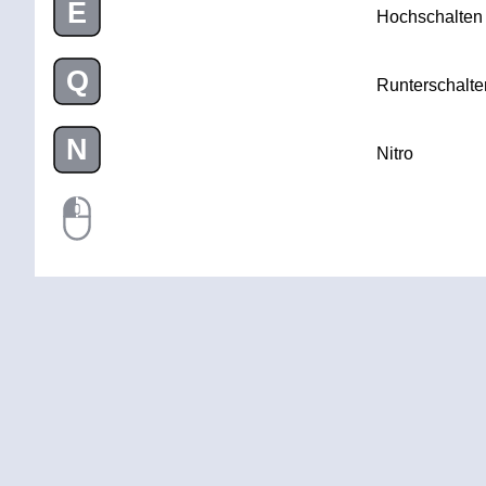
E
Hochschalten
Q
Runterschalte
N
Nitro