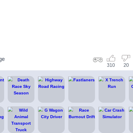
ge
310
20