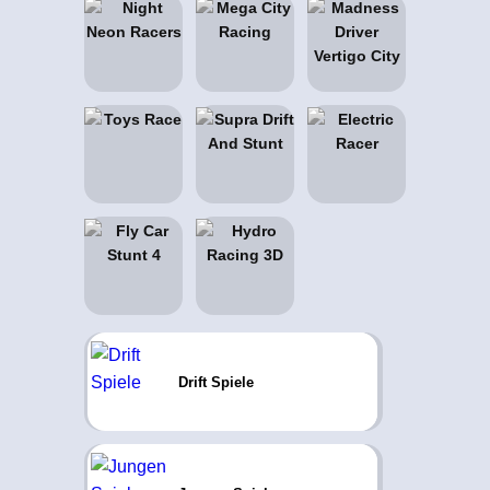
Drift Spiele