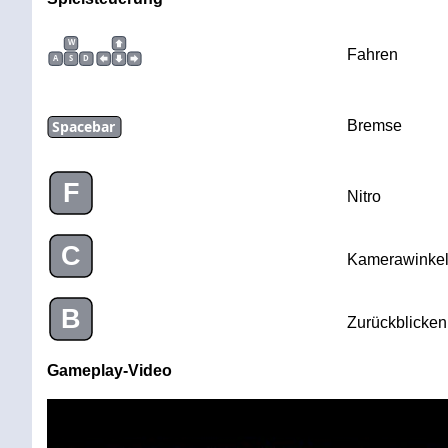
W
Fahren
A
S
D
Spacebar
Bremse
F
Nitro
C
Kamerawinke
B
Zurückblicken
Gameplay-Video