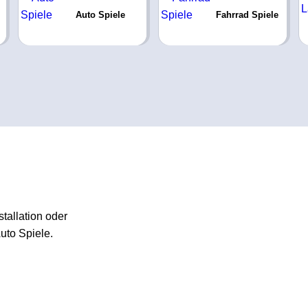
Auto Spiele
Fahrrad Spiele
tallation oder
uto Spiele.