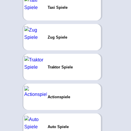
Taxi Spiele
Zug Spiele
Traktor Spiele
Actionspiele
Auto Spiele