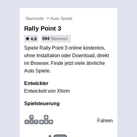
Startseite
Auto Spiele
Rally Point 3
594
Stimmen
4.8
Spiele Rally Point 3 online kostenlos,
ohne Installation oder Download, direkt
im Browser. Finde jetzt viele ähnliche
Auto Spiele.
Entwickler
Entwickelt von Xform
Spielsteuerung
W
Fahren
A
S
D