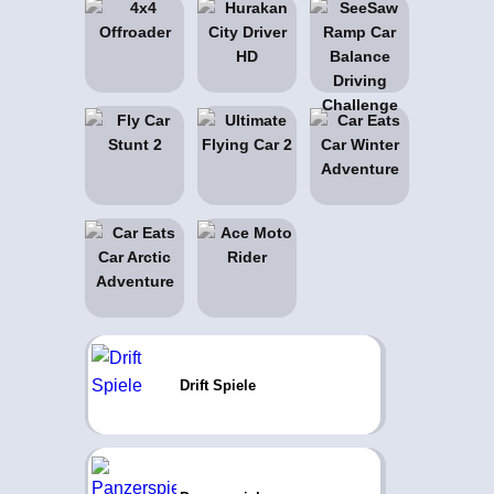
Drift Spiele