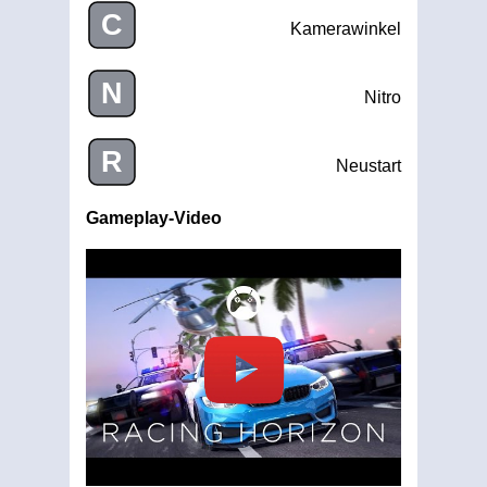
C
Kamerawinkel
N
Nitro
R
Neustart
Gameplay-Video