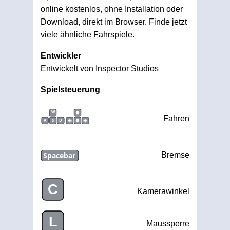
online kostenlos, ohne Installation oder
Download, direkt im Browser. Finde jetzt
viele ähnliche Fahrspiele.
Entwickler
Entwickelt von Inspector Studios
Spielsteuerung
W
Fahren
A
S
D
Spacebar
Bremse
C
Kamerawinkel
L
Maussperre