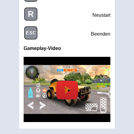
R
Neustart
ESC
Beenden
Gameplay-Video