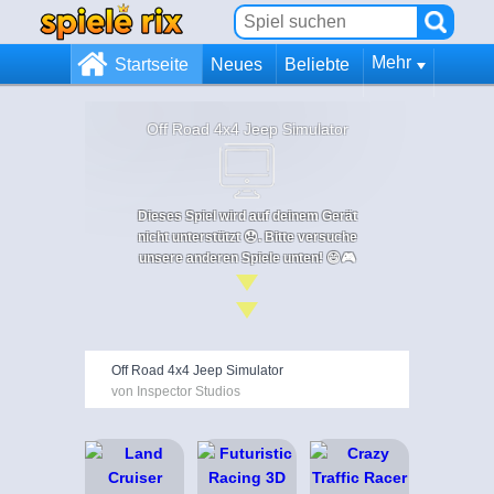
Mehr
Startseite
Neues
Beliebte
Off Road 4x4 Jeep Simulator
Dieses Spiel wird auf deinem Gerät
nicht unterstützt 😞. Bitte versuche
unsere anderen Spiele unten! 😄🎮
Off Road 4x4 Jeep Simulator
von Inspector Studios