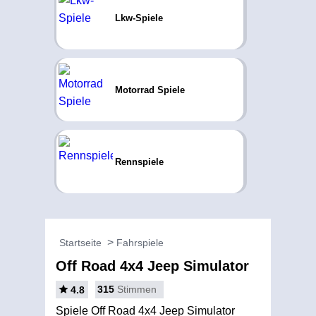
Lkw-Spiele
Motorrad Spiele
Rennspiele
Startseite
Fahrspiele
Off Road 4x4 Jeep Simulator
315
Stimmen
4.8
Spiele Off Road 4x4 Jeep Simulator