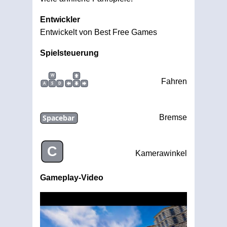
Entwickler
Entwickelt von Best Free Games
Spielsteuerung
W
Fahren
A
S
D
Spacebar
Bremse
C
Kamerawinkel
Gameplay-Video