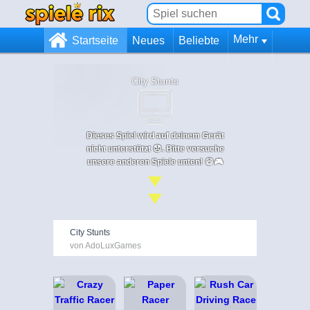
Mehr
Startseite
Neues
Beliebte
City Stunts
Dieses Spiel wird auf deinem Gerät
nicht unterstützt 😞. Bitte versuche
unsere anderen Spiele unten! 😄🎮
City Stunts
von AdoLuxGames