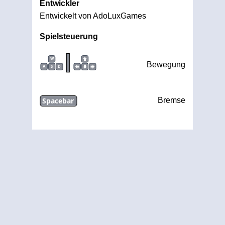
Entwickler
Entwickelt von AdoLuxGames
Spielsteuerung
|
W
Bewegung
A
S
D
Spacebar
Bremse