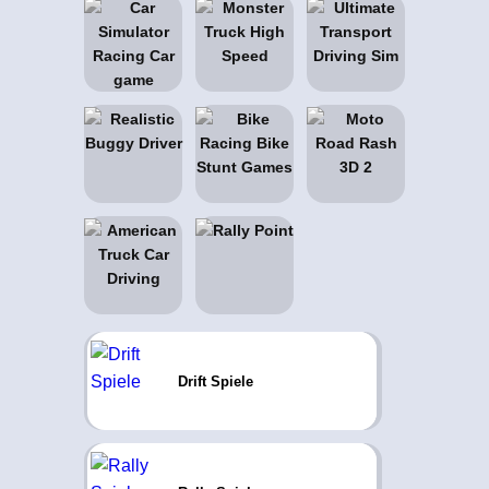
Drift Spiele