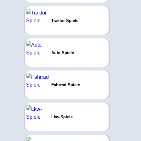
Traktor Spiele
Auto Spiele
Fahrrad Spiele
Lkw-Spiele