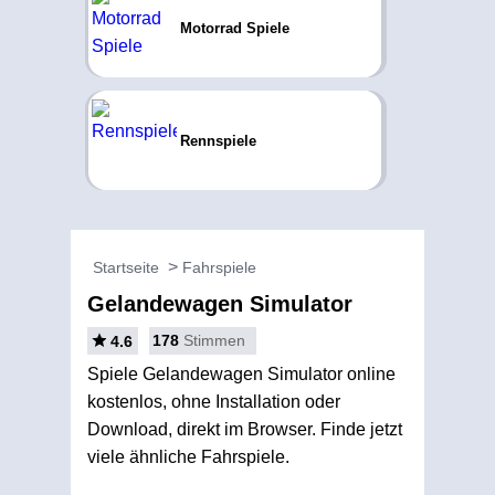
Motorrad Spiele
Rennspiele
Startseite
Fahrspiele
Gelandewagen Simulator
178
Stimmen
4.6
Spiele Gelandewagen Simulator online
kostenlos, ohne Installation oder
Download, direkt im Browser. Finde jetzt
viele ähnliche Fahrspiele.