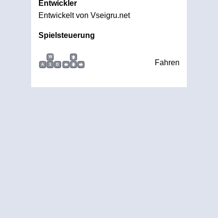
Entwickler
Entwickelt von Vseigru.net
Spielsteuerung
W
Fahren
A
S
D