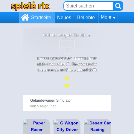
Mehr
Startseite
Neues
Beliebte
Gelandewagen Simulator
Dieses Spiel wird auf deinem Gerät
nicht unterstützt 😞. Bitte versuche
unsere anderen Spiele unten! 😄🎮
Gelandewagen Simulator
von Vseigru.net