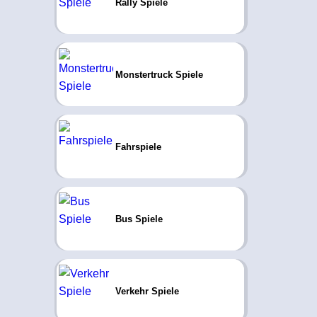
Rally Spiele
Monstertruck Spiele
Fahrspiele
Bus Spiele
Verkehr Spiele