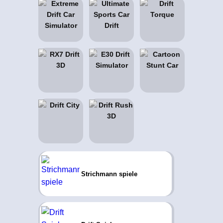
Strichmann spiele