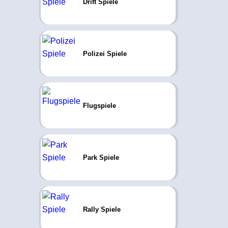
Drift Spiele
Polizei Spiele
Flugspiele
Park Spiele
Rally Spiele