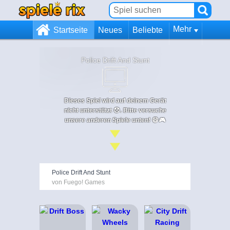
Mehr
Startseite
Neues
Beliebte
Police Drift And Stunt
Dieses Spiel wird auf deinem Gerät
nicht unterstützt 😞. Bitte versuche
unsere anderen Spiele unten! 😄🎮
Police Drift And Stunt
von Fuego! Games