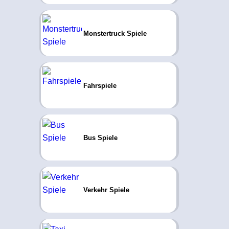
Monstertruck Spiele
Fahrspiele
Bus Spiele
Verkehr Spiele