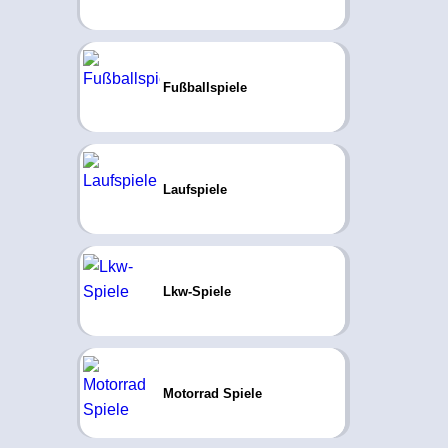
Fußballspiele
Laufspiele
Lkw-Spiele
Motorrad Spiele