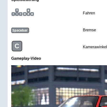
W
Fahren
A
S
D
Spacebar
Bremse
C
Kamerawinke
Gameplay-Video