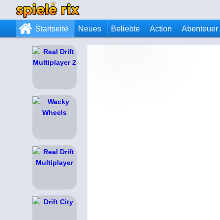
Startseite
Neues
Beliebte
Action
Abenteuer