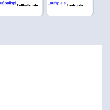
Fußballspiele
Laufspiele