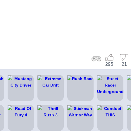
295
21