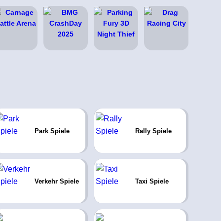
Park Spiele
Rally Spiele
Verkehr Spiele
Taxi Spiele