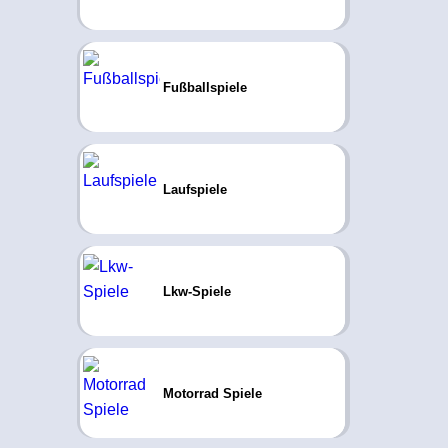
Fußballspiele
Laufspiele
Lkw-Spiele
Motorrad Spiele