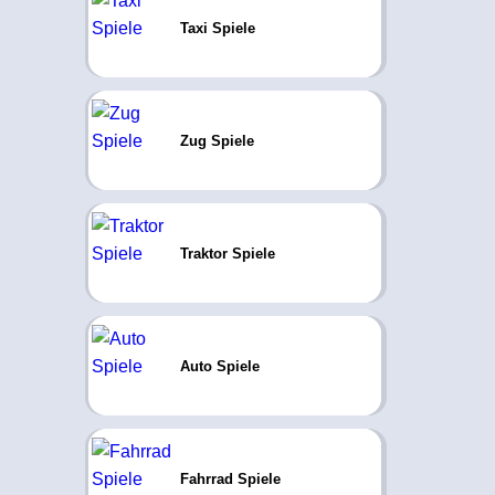
Taxi Spiele
Zug Spiele
Traktor Spiele
Auto Spiele
Fahrrad Spiele