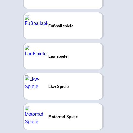
Fußballspiele
Laufspiele
Lkw-Spiele
Motorrad Spiele