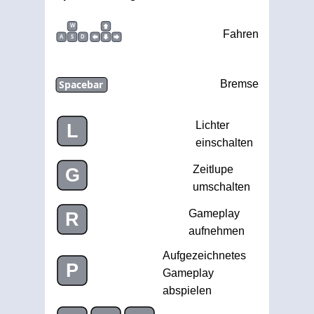
W
Fahren
A
S
D
Spacebar
Bremse
Lichter
L
einschalten
Zeitlupe
G
umschalten
Gameplay
R
aufnehmen
Aufgezeichnetes
P
Gameplay
abspielen