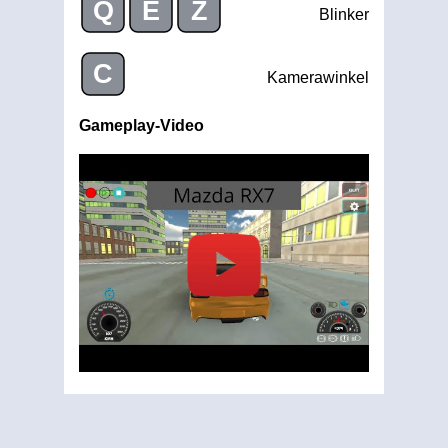
Q
E
Z
Blinker
C
Kamerawinkel
Gameplay-Video