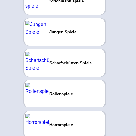
Strichmann spiele
Jungen Spiele
Scharfschützen Spiele
Rollenspiele
Horrorspiele