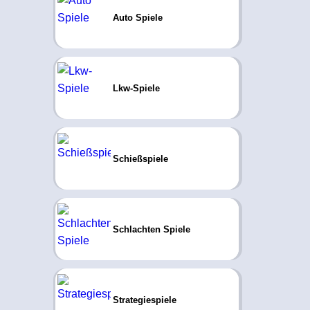
Auto Spiele
Lkw-Spiele
Schießspiele
Schlachten Spiele
Strategiespiele