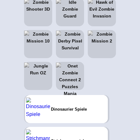
Dinosaurier Spiele