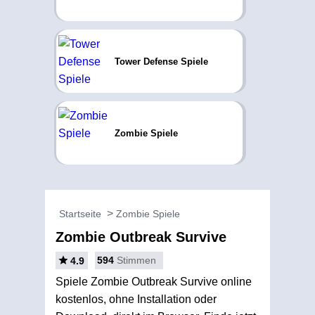
Tower Defense Spiele
Zombie Spiele
Startseite
Zombie Spiele
Zombie Outbreak Survive
594
Stimmen
4.9
Spiele Zombie Outbreak Survive online
kostenlos, ohne Installation oder