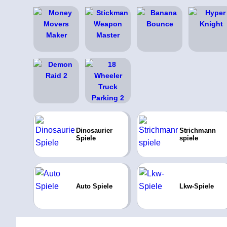
Dinosaurier
Strichmann
Spiele
spiele
Auto Spiele
Lkw-Spiele