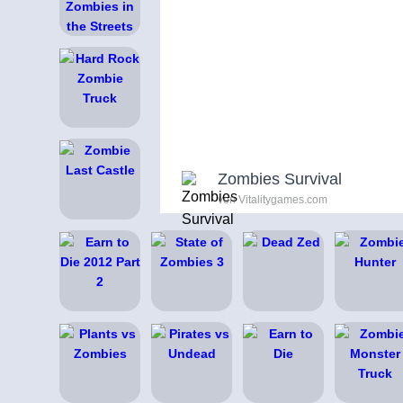
Zombies Survival
von Vitalitygames.com