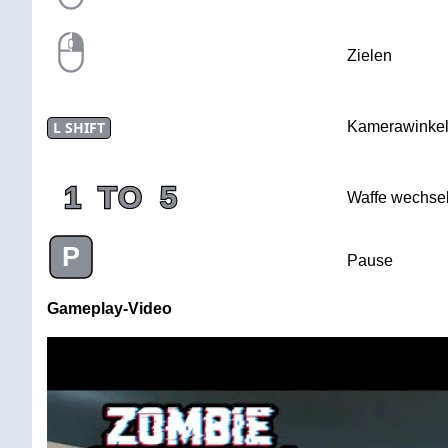
Zielen
L SHIFT
Kamerawinke
1
TO
5
Waffe wechse
P
Pause
Gameplay-Video