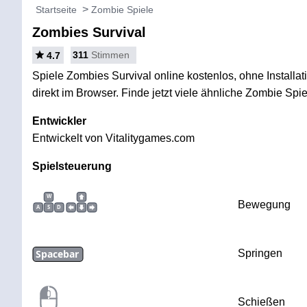
Startseite
Zombie Spiele
Zombies Survival
311
Stimmen
4.7
Spiele Zombies Survival online kostenlos, ohne Installa
direkt im Browser. Finde jetzt viele ähnliche Zombie Spie
Entwickler
Entwickelt von Vitalitygames.com
Spielsteuerung
W
Bewegung
A
S
D
Spacebar
Springen
Schießen