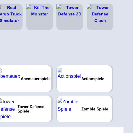
Abenteuerspiele
Actionspiele
Tower Defense
Zombie Spiele
Spiele