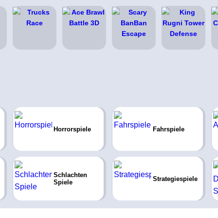
Horrorspiele
Fahrspiele
Schlachten
Strategiespiele
Spiele