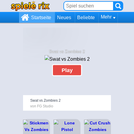
Mehr
Startseite
Neues
Beliebte
Swat vs Zombies 2
Play
Swat vs Zombies 2
von FG Studio