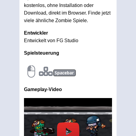
kostenlos, ohne Installation oder
Download, direkt im Browser. Finde jetzt
viele ähnliche Zombie Spiele.
Entwickler
Entwickelt von FG Studio
Spielsteuerung
Spacebar
Gameplay-Video